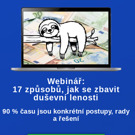
Webinář:
17 způsobů, jak se zbavit
duševní lenosti
90 % času jsou konkrétní postupy, rady
a řešení