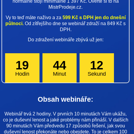
normálně stojí minimálně 1 397 Kč. Ověřte si to na
MistrProdeje.cz.
Vy to teď máte naživo a za
599 Kč s DPH jen do dnešní
půlnoci.
Od zítřejšího dne se webinář zdraží na 849 Kč s
DPH.
Do zdražení webináře zbývá už jen:
19
44
12
Hodin
Minut
Sekund
Obsah webináře:
Webinář trvá 2 hodiny. V prvních 10 minutách Vám ukážu,
co je duševní lenost a jaké problémy nám přináší. V dalších
90 minutách Vám předvedu 17 způsobů řešení, jak svou
duševní lenost překonáte nebo obejdete. To je celkem 100