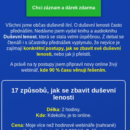
Chci záznam a dárek zdarma
Všichni jsme občas duševně líní. O duševní lenosti často
přednáším. Nedávno jsem vydal knihu a audioknihu
Duševní lenost
, která se stala velmi úspěšnou. Z debat se
čtenáři i s účastníky přednášek vyplynulo, že nejvíce je
zajímají
konkrétní postupy, jak se zbavit své duševní
lenosti
,
nebo jak ji přelstít.
A právě na ty postupy jsem připravil novy online živý
webinář,
kde 90 % času věnuji řešením.
17 způsobů, jak se zbavit duševní
lenosti
Délka:
2 hodiny.
Kde:
Kdekoliv, je to online.
Cena:
Moje více než hodinové webináře (nahrané)